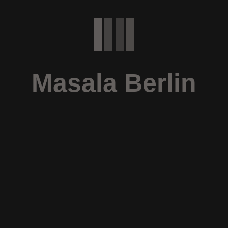
Ente-Singapuri
Ente-Singapuri
Chilli Duck
Ente Bangkok
14,90
€
15,90
€
ADD TO
ADD TO
CART
CART
Masala Berlin
Ente-Singapuri
Sumba Duck
14,90
€
ADD TO
CART